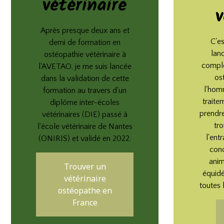
vétérinaire
v
Après presque deux ans et
C'e
demi de formation en
lan
ostéopathie vétérinaire à
complé
l'AVETAO, je me suis lancée
os
dans la validation de cette
l'homm
formation au travers d'un
traite
diplôme inter-écoles
prendre
vétérinaires (DIE) passé à
tr
l'école vétérinaire de Nantes
l'ent
(ONIRIS) et validé en 2022.
conc
anim
Trouver un
équidé
vétérinaire
toutes 
ostéopathe en
France