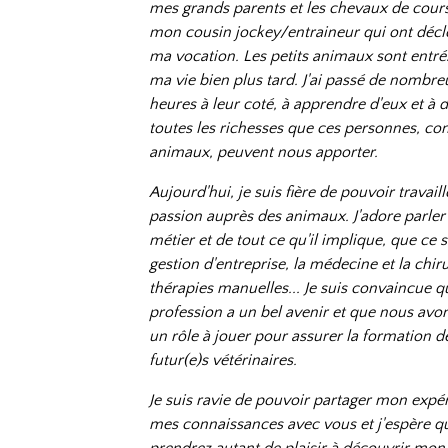
mes grands parents et les chevaux de cour
mon cousin jockey/entraineur qui ont déc
ma vocation. Les petits animaux sont entré
ma vie bien plus tard. J'ai passé de nombre
heures à leur coté, à apprendre d'eux et à 
toutes les richesses que ces personnes, c
animaux, peuvent nous apporter.
Aujourd'hui, je suis fière de pouvoir travail
passion auprès des animaux. J'adore parle
métier et de tout ce qu'il implique, que ce s
gestion d'entreprise, la médecine et la chiru
thérapies manuelles... Je suis convaincue q
profession a un bel avenir et que nous avo
un rôle à jouer pour assurer la formation d
futur(e)s vétérinaires.
Je suis ravie de pouvoir partager mon expé
mes connaissances avec vous et j'espère q
prendrez autant de plaisir à découvrir mon 