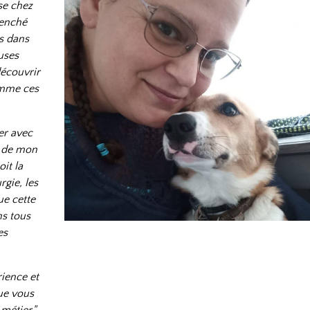
se chez
lenché
s dans
uses
découvrir
omme ces
ler avec
r de mon
oit la
rgie, les
ue cette
ns tous
es
rience et
ue vous
métier."