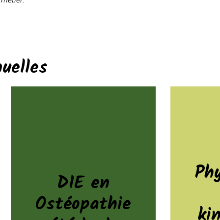
uelles
Ph
DIE en
Ostéopathie
ki