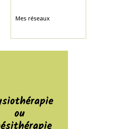
Mes réseaux
ysiothérapie
ou
nésithérapie